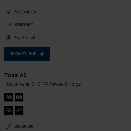
51 90 68 80
KONTAKT
NETTSTED
BE OM TILBUD
Twobi AS
Industriveien 3 | 3174 Revetal | Norge
33060700