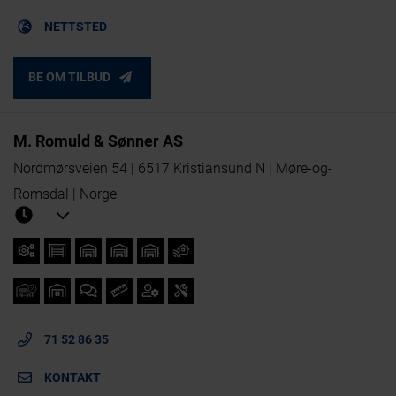
NETTSTED
BE OM TILBUD
M. Romuld & Sønner AS
Nordmørsveien 54 | 6517 Kristiansund N | Møre-og-
Romsdal | Norge
71 52 86 35
KONTAKT