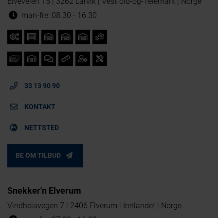
Elveveien 15 | 3262 Larvik | Vestfold-og-Telemark | Norge
man-fre: 08.30 - 16.30
33 13 90 90
KONTAKT
NETTSTED
BE OM TILBUD
Snekker'n Elverum
Vindheiavegen 7 | 2406 Elverum | Innlandet | Norge