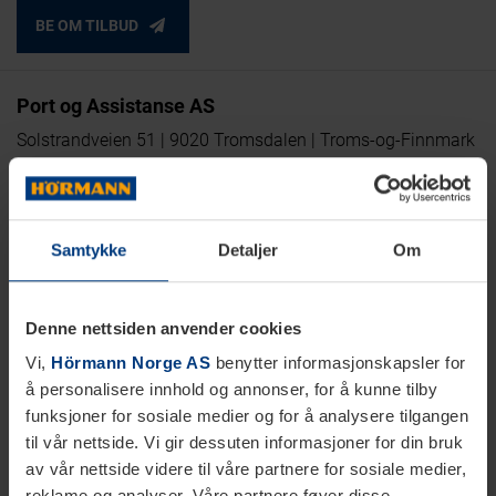
BE OM TILBUD
Port og Assistanse AS
Solstrandveien 51 | 9020 Tromsdalen | Troms-og-Finnmark
| Norge
man-fre: 08.00 - 16.00
Samtykke
Detaljer
Om
Denne nettsiden anvender cookies
Vi,
Hörmann Norge AS
benytter informasjonskapsler for
93 01 65 00
å personalisere innhold og annonser, for å kunne tilby
KONTAKT
funksjoner for sosiale medier og for å analysere tilgangen
til vår nettside. Vi gir dessuten informasjoner for din bruk
NETTSTED
av vår nettside videre til våre partnere for sosiale medier,
reklame og analyser. Våre partnere føyer disse