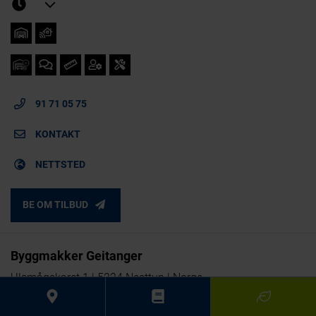
91 71 05 75
KONTAKT
NETTSTED
BE OM TILBUD
Byggmakker Geitanger
Ulsmågskaret 1 | 5224 Nesttun | Norge