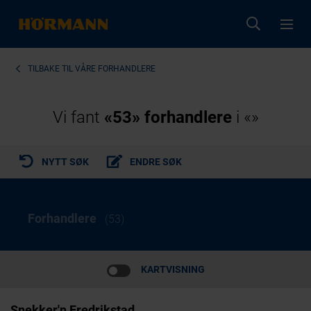
TILBAKE TIL
VÅRE FORHANDLERE
Vi fant
«53» forhandlere
i «»
NYTT SØK
ENDRE SØK
Forhandlere
KARTVISNING
Snekker'n Fredrikstad