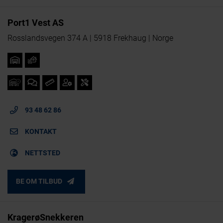
Port1 Vest AS
Rosslandsvegen 374 A | 5918 Frekhaug | Norge
93 48 62 86
KONTAKT
NETTSTED
BE OM TILBUD
KragerøSnekkeren