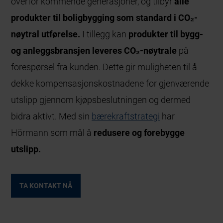
overfor kommende generasjoner, og tilbyr
alle
produkter til boligbygging som standard i CO₂-
nøytral utførelse.
I tillegg kan
produkter til bygg-
og anleggsbransjen leveres CO₂-nøytrale
på
forespørsel fra kunden. Dette gir muligheten til å
dekke kompensasjonskostnadene for gjenværende
utslipp gjennom kjøpsbeslutningen og dermed
bidra aktivt. Med sin
bærekraftstrategi
har
Hörmann som mål å
redusere og forebygge
utslipp.
TA KONTAKT NÅ