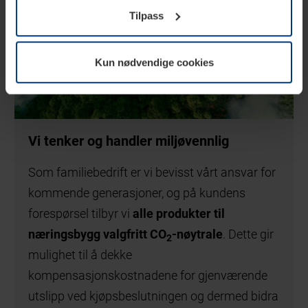
Tilpass
tilbakekalle ditt samtykke i forklaringen av
informasjonskapselen på siden
Personvernerklæring
på
vår nettside.
Kun nødvendige cookies
Vi tenker og handler miljøvennlig
Som familiebedrift er vi bevisst vårt ansvar for
kommende generasjoner, og på kundens
forespørsel tilbyr vi
alle produkter til
næringsbygg valgfritt CO
-nøytrale
. Dette gir
2
mulighet til å dekke
kompensasjonskostnadene for gjenværende
utslipp ved kjøpsbeslutningen og dermed bidra