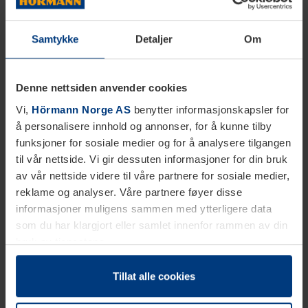
Samtykke
Detaljer
Om
Denne nettsiden anvender cookies
Vi,
Hörmann Norge AS
benytter informasjonskapsler for
å personalisere innhold og annonser, for å kunne tilby
funksjoner for sosiale medier og for å analysere tilgangen
til vår nettside. Vi gir dessuten informasjoner for din bruk
av vår nettside videre til våre partnere for sosiale medier,
reklame og analyser. Våre partnere føyer disse
informasjoner muligens sammen med ytterligere data
som du har klargjort eller samlet innenfor rammen av din
bruk av tjenestene.
Etter loven kan vi lagre informasjonskapsler på din
datamaskin, hvis disse er absolutt nødvendig for drift av
Tillat alle cookies
denne siden. For alle andre typer informasjonskapsler
trenger vi din tillatelse. Du kan når som helst endre eller