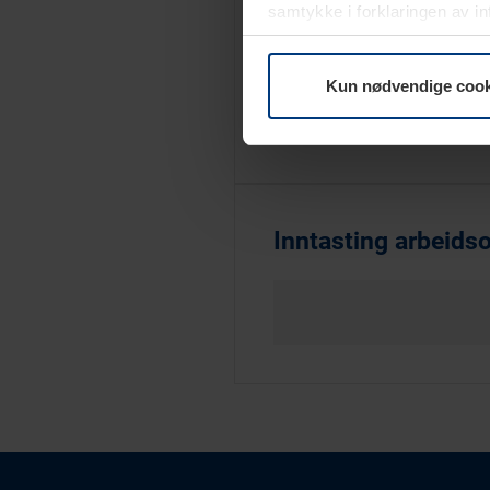
samtykke i forklaringen av i
Tast inn DoP-num
Kun nødvendige cook
DOP -
-
Inntasting arbeidso