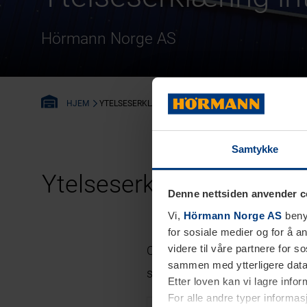
Hörmann Norge AS
YTELSESERKLÆRING IHT. NORSK STANDARD
HJEM
Samtykke
Ytelseserklæring iht.
byg
Denne nettsiden anvender c
Vi,
Hörmann Norge AS
benyt
for sosiale medier og for å an
videre til våre partnere for 
Oppgi enten DoP-nummeret dit
sammen med ytterligere data 
skjemaene nedenfor for å kun
Etter loven kan vi lagre info
For alle andre typer informasj