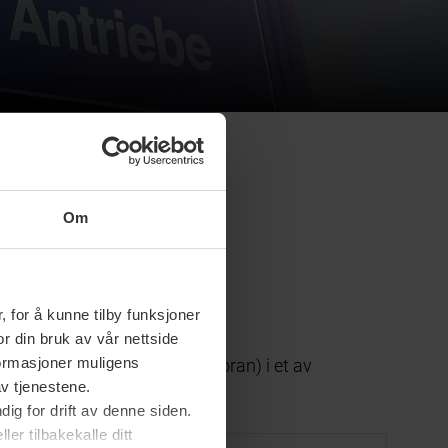
Om
 for å kunne tilby funksjoner
or din bruk av vår nettside
nformasjoner muligens
eret (uten fabrikknummer foran) i et av
av tjenestene.
okument.
ig for drift av denne siden.
er tilbakekalle ditt