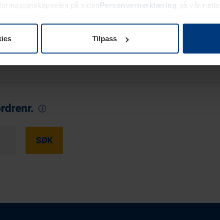
nformasjonskapselen på siden
Personvernerklæring
på vår netts
meret
ies
Tilpass
SØK
rdrenr.
SØK