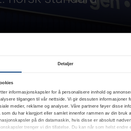
Detaljer
gvareforordning
ookies
ter informasjonskapsler for å personalisere innhold og annonser,
alysere tilgangen til vår nettside. Vi gir dessuten informasjoner f
sosiale medier, reklame og analyser. Våre partnere føyer disse i
t som vises på produkttypeskiltet eller arbeidsordrenumm
som du har klargjort eller samlet innenfor rammen av din bruk 
ne laste ned kopien av ytelseserklæringen som et PDF-d
rmasjonskapsler på din datamaskin, hvis disse er absolutt nødvend
onskapsler trenger vi din tillatelse. Du kan når som helst endre ell