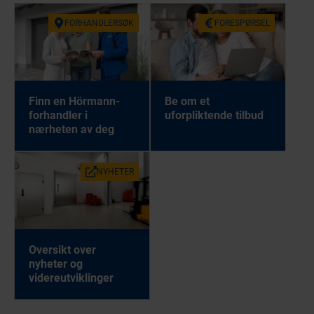
FORHANDLERSØK
FORESPØRSEL
Finn en Hörmann-
Be om et
forhandler i
uforpliktende tilbud
nærheten av deg
NYHETER
Oversikt over
nyheter og
videreutviklinger