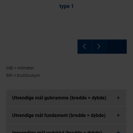
type 1
Mål = milimeter
BRI = bruttovolum
Utvendige mål gulvramme (bredde × dybde)
Utvendige mål fundament (bredde × dybde)
Innvendige mål vedskjul (bredde × dybde)