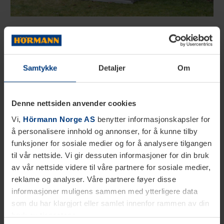
Klassisk utførelse
Vedskjul fra Hörmann i klassisk utførelse har
Samtykke
Detaljer
Om
smale, vertikale lameller,
elegant og tidløs design.
Denne nettsiden anvender cookies
Vi,
Hörmann Norge AS
benytter informasjonskapsler for
å personalisere innhold og annonser, for å kunne tilby
funksjoner for sosiale medier og for å analysere tilgangen
til vår nettside. Vi gir dessuten informasjoner for din bruk
av vår nettside videre til våre partnere for sosiale medier,
reklame og analyser. Våre partnere føyer disse
informasjoner muligens sammen med ytterligere data
som du har klargjort eller samlet innenfor rammen av din
bruk av tjenestene.