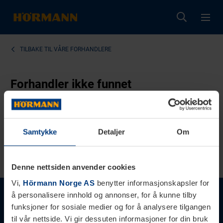
TILBAKE TIL
VÅRE FORHANDLERE
Forhandler ikke funnet
Dessverre har vi ikke funnet en forhandler!
Samtykke
Detaljer
Om
FOR Å FINNE EN FORHANDLER
Denne nettsiden anvender cookies
Vi,
Hörmann Norge AS
benytter informasjonskapsler for
å personalisere innhold og annonser, for å kunne tilby
funksjoner for sosiale medier og for å analysere tilgangen
til vår nettside. Vi gir dessuten informasjoner for din bruk