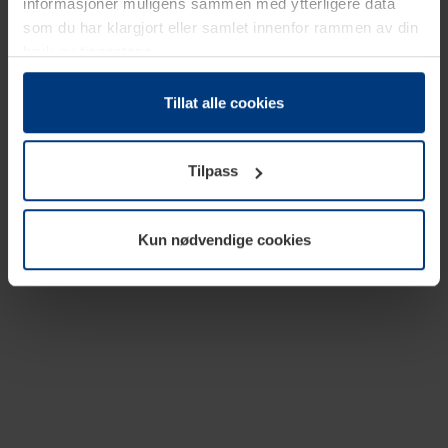
informasjoner muligens sammen med ytterligere data
som du har klargjort eller samlet innenfor rammen av din
bruk av tjenestene.
Etter loven kan vi lagre informasjonskapsler på din
datamaskin, hvis disse er absolutt nødvendig for drift av
Tillat alle cookies
denne siden. For alle andre typer informasjonskapsler
trenger vi din tillatelse. Du kan når som helst endre eller
Tilpass
tilbakekalle ditt samtykke i forklaringen av
informasjonskapselen på siden
Personvernerklæring
på
vår nettside.
Kun nødvendige cookies