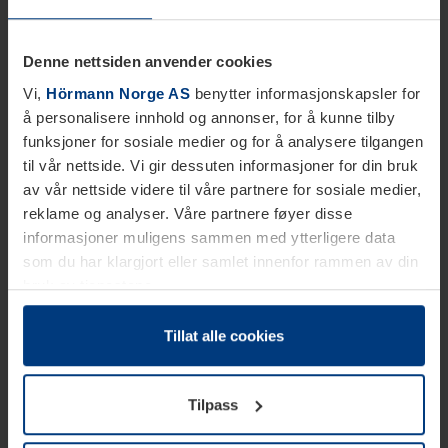
Denne nettsiden anvender cookies
Vi,
Hörmann Norge AS
benytter informasjonskapsler for
å personalisere innhold og annonser, for å kunne tilby
funksjoner for sosiale medier og for å analysere tilgangen
til vår nettside. Vi gir dessuten informasjoner for din bruk
av vår nettside videre til våre partnere for sosiale medier,
reklame og analyser. Våre partnere føyer disse
informasjoner muligens sammen med ytterligere data
som du har klargjort eller samlet innenfor rammen av din
bruk av tjenestene.
Etter loven kan vi lagre informasjonskapsler på din
datamaskin, hvis disse er absolutt nødvendig for drift av
Tillat alle cookies
denne siden. For alle andre typer informasjonskapsler
trenger vi din tillatelse. Du kan når som helst endre eller
Tilpass
tilbakekalle ditt samtykke i forklaringen av
informasjonskapselen på siden
Personvernerklæring
på