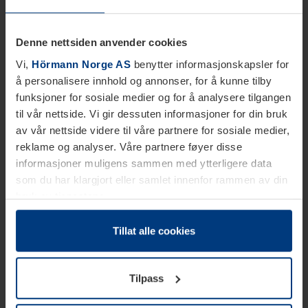
Denne nettsiden anvender cookies
Vi,
Hörmann Norge AS
benytter informasjonskapsler for
å personalisere innhold og annonser, for å kunne tilby
funksjoner for sosiale medier og for å analysere tilgangen
til vår nettside. Vi gir dessuten informasjoner for din bruk
av vår nettside videre til våre partnere for sosiale medier,
reklame og analyser. Våre partnere føyer disse
informasjoner muligens sammen med ytterligere data
som du har klargjort eller samlet innenfor rammen av din
bruk av tjenestene.
Etter loven kan vi lagre informasjonskapsler på din
datamaskin, hvis disse er absolutt nødvendig for drift av
Tillat alle cookies
denne siden. For alle andre typer informasjonskapsler
trenger vi din tillatelse. Du kan når som helst endre eller
Tilpass
tilbakekalle ditt samtykke i forklaringen av
informasjonskapselen på siden
Personvernerklæring
på