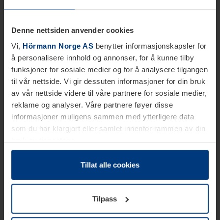
Denne nettsiden anvender cookies
Vi,
Hörmann Norge AS
benytter informasjonskapsler for
å personalisere innhold og annonser, for å kunne tilby
funksjoner for sosiale medier og for å analysere tilgangen
til vår nettside. Vi gir dessuten informasjoner for din bruk
av vår nettside videre til våre partnere for sosiale medier,
reklame og analyser. Våre partnere føyer disse
informasjoner muligens sammen med ytterligere data
som du har klargjort eller samlet innenfor rammen av din
bruk av tjenestene.
Etter loven kan vi lagre informasjonskapsler på din
datamaskin, hvis disse er absolutt nødvendig for drift av
Tillat alle cookies
denne siden. For alle andre typer informasjonskapsler
trenger vi din tillatelse. Du kan når som helst endre eller
Tilpass
tilbakekalle ditt samtykke i forklaringen av
informasjonskapselen på siden
Personvernerklæring
på