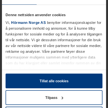
Denne nettsiden anvender cookies
Vi,
Hörmann Norge AS
benytter informasjonskapsler for
å personalisere innhold og annonser, for å kunne tilby
funksjoner for sosiale medier og for å analysere tilgangen
til vår nettside. Vi gir dessuten informasjoner for din bruk
av vår nettside videre til våre partnere for sosiale medier,
reklame og analyser. Våre partnere føyer disse
informasjoner muligens sammen med ytterligere data
som du har klargjort eller samlet innenfor rammen av din
bruk av tjenestene.
Etter loven kan vi lagre informasjonskapsler på din
datamaskin, hvis disse er absolutt nødvendig for drift av
Tillat alle cookies
denne siden. For alle andre typer informasjonskapsler
trenger vi din tillatelse. Du kan når som helst endre eller
Tilpass
tilbakekalle ditt samtykke i forklaringen av
informasjonskapselen på siden
Personvernerklæring
på