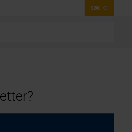
SØK
etter?