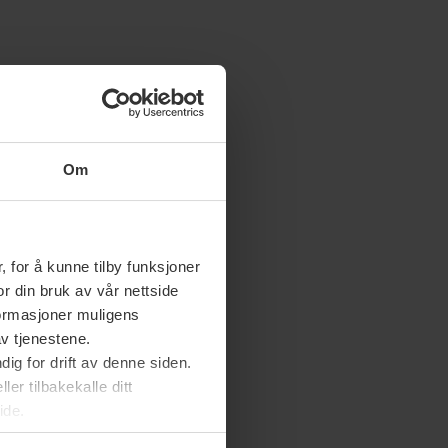
Om
 for å kunne tilby funksjoner
or din bruk av vår nettside
nformasjoner muligens
av tjenestene.
ig for drift av denne siden.
er tilbakekalle ditt
ide.