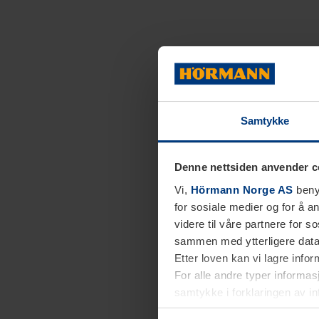
Samtykke
Denne nettsiden anvender c
Vi,
Hörmann Norge AS
benyt
for sosiale medier og for å an
videre til våre partnere for 
sammen med ytterligere data 
Etter loven kan vi lagre info
For alle andre typer informasj
samtykke i forklaringen av i