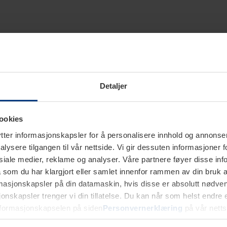
Detaljer
ookies
ter informasjonskapsler for å personalisere innhold og annonser,
alysere tilgangen til vår nettside. Vi gir dessuten informasjoner f
sosiale medier, reklame og analyser. Våre partnere føyer disse i
som du har klargjort eller samlet innenfor rammen av din bruk 
rmasjonskapsler på din datamaskin, hvis disse er absolutt nødvend
onskapsler trenger vi din tillatelse. Du kan når som helst endre ell
nformasjonskapselen på siden
Personvernerklæring
på vår netts