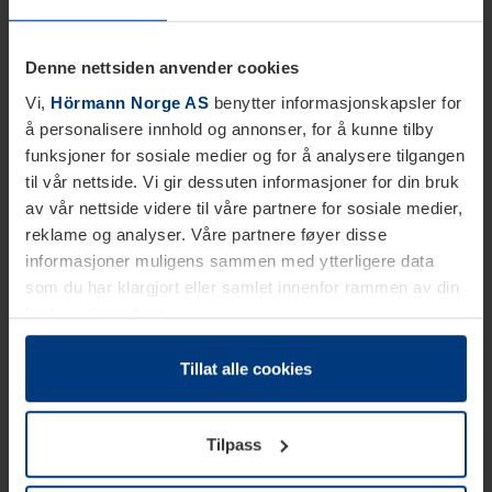
Denne nettsiden anvender cookies
Vi,
Hörmann Norge AS
benytter informasjonskapsler for
å personalisere innhold og annonser, for å kunne tilby
funksjoner for sosiale medier og for å analysere tilgangen
til vår nettside. Vi gir dessuten informasjoner for din bruk
av vår nettside videre til våre partnere for sosiale medier,
reklame og analyser. Våre partnere føyer disse
informasjoner muligens sammen med ytterligere data
som du har klargjort eller samlet innenfor rammen av din
bruk av tjenestene.
Etter loven kan vi lagre informasjonskapsler på din
datamaskin, hvis disse er absolutt nødvendig for drift av
Tillat alle cookies
denne siden. For alle andre typer informasjonskapsler
trenger vi din tillatelse. Du kan når som helst endre eller
Tilpass
tilbakekalle ditt samtykke i forklaringen av
informasjonskapselen på siden
Personvernerklæring
på