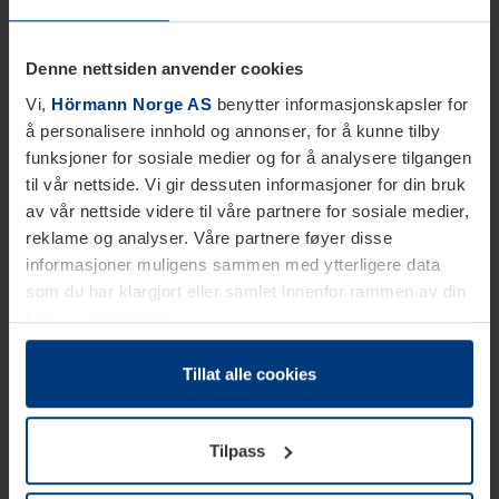
Denne nettsiden anvender cookies
Vi,
Hörmann Norge AS
benytter informasjonskapsler for
å personalisere innhold og annonser, for å kunne tilby
funksjoner for sosiale medier og for å analysere tilgangen
til vår nettside. Vi gir dessuten informasjoner for din bruk
av vår nettside videre til våre partnere for sosiale medier,
reklame og analyser. Våre partnere føyer disse
informasjoner muligens sammen med ytterligere data
som du har klargjort eller samlet innenfor rammen av din
bruk av tjenestene.
Etter loven kan vi lagre informasjonskapsler på din
datamaskin, hvis disse er absolutt nødvendig for drift av
Tillat alle cookies
denne siden. For alle andre typer informasjonskapsler
trenger vi din tillatelse. Du kan når som helst endre eller
Tilpass
tilbakekalle ditt samtykke i forklaringen av
informasjonskapselen på siden
Personvernerklæring
på