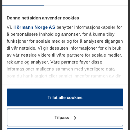
Denne nettsiden anvender cookies
Vi,
Hörmann Norge AS
benytter informasjonskapsler for
å personalisere innhold og annonser, for å kunne tilby
funksjoner for sosiale medier og for å analysere tilgangen
til vår nettside. Vi gir dessuten informasjoner for din bruk
av vår nettside videre til våre partnere for sosiale medier,
reklame og analyser. Våre partnere føyer disse
informasjoner muligens sammen med ytterligere data
som du har klargjort eller samlet innenfor rammen av din
bruk av tjenestene.
Etter loven kan vi lagre informasjonskapsler på din
datamaskin, hvis disse er absolutt nødvendig for drift av
Tillat alle cookies
denne siden. For alle andre typer informasjonskapsler
trenger vi din tillatelse. Du kan når som helst endre eller
Tilpass
tilbakekalle ditt samtykke i forklaringen av
informasjonskapselen på siden
Personvernerklæring
på