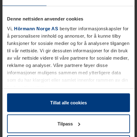
Denne nettsiden anvender cookies
Vi,
Hörmann Norge AS
benytter informasjonskapsler for
å personalisere innhold og annonser, for å kunne tilby
funksjoner for sosiale medier og for å analysere tilgangen
til vår nettside. Vi gir dessuten informasjoner for din bruk
av vår nettside videre til våre partnere for sosiale medier,
reklame og analyser. Våre partnere føyer disse
informasjoner muligens sammen med ytterligere data
som du har klargjort eller samlet innenfor rammen av din
bruk av tjenestene.
Etter loven kan vi lagre informasjonskapsler på din
datamaskin, hvis disse er absolutt nødvendig for drift av
Tillat alle cookies
denne siden. For alle andre typer informasjonskapsler
trenger vi din tillatelse. Du kan når som helst endre eller
Tilpass
tilbakekalle ditt samtykke i forklaringen av
informasjonskapselen på siden
Personvernerklæring
på