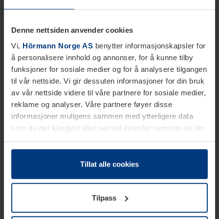
Denne nettsiden anvender cookies
Vi,
Hörmann Norge AS
benytter informasjonskapsler for
å personalisere innhold og annonser, for å kunne tilby
funksjoner for sosiale medier og for å analysere tilgangen
til vår nettside. Vi gir dessuten informasjoner for din bruk
av vår nettside videre til våre partnere for sosiale medier,
reklame og analyser. Våre partnere føyer disse
informasjoner muligens sammen med ytterligere data
som du har klargjort eller samlet innenfor rammen av din
bruk av tjenestene.
Etter loven kan vi lagre informasjonskapsler på din
datamaskin, hvis disse er absolutt nødvendig for drift av
Tillat alle cookies
denne siden. For alle andre typer informasjonskapsler
trenger vi din tillatelse. Du kan når som helst endre eller
Tilpass
tilbakekalle ditt samtykke i forklaringen av
informasjonskapselen på siden
Personvernerklæring
på