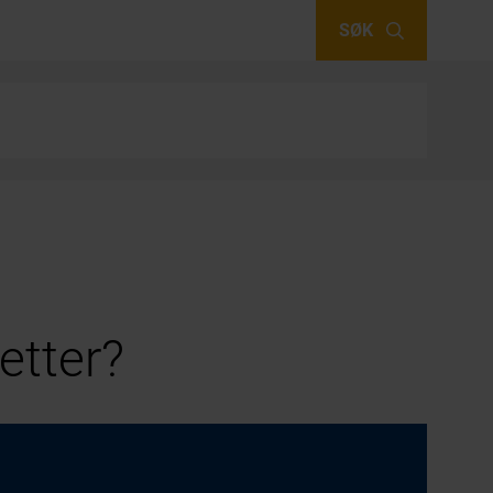
SØK
etter?