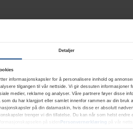
Detaljer
ookies
ter informasjonskapsler for å personalisere innhold og annonser,
alysere tilgangen til vår nettside. Vi gir dessuten informasjoner f
sosiale medier, reklame og analyser. Våre partnere føyer disse i
som du har klargjort eller samlet innenfor rammen av din bruk 
rmasjonskapsler på din datamaskin, hvis disse er absolutt nødvend
onskapsler trenger vi din tillatelse. Du kan når som helst endre ell
nformasjonskapselen på siden
Personvernerklæring
på vår netts