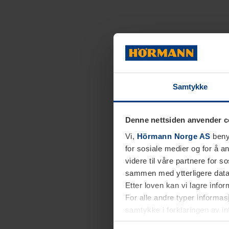
Samtykke
Denne nettsiden anvender c
Vi,
Hörmann Norge AS
benyt
for sosiale medier og for å an
videre til våre partnere for 
sammen med ytterligere data 
Etter loven kan vi lagre info
For alle andre typer informasj
samtykke i forklaringen av i