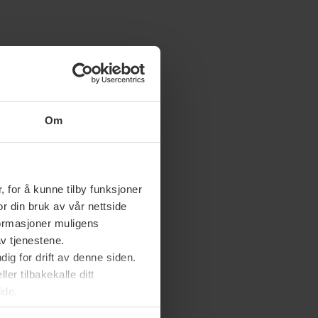
Om
 for å kunne tilby funksjoner
or din bruk av vår nettside
nformasjoner muligens
av tjenestene.
ig for drift av denne siden.
er tilbakekalle ditt
ide.