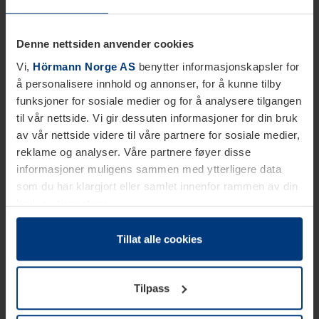
Denne nettsiden anvender cookies
Vi,
Hörmann Norge AS
benytter informasjonskapsler for
å personalisere innhold og annonser, for å kunne tilby
funksjoner for sosiale medier og for å analysere tilgangen
til vår nettside. Vi gir dessuten informasjoner for din bruk
av vår nettside videre til våre partnere for sosiale medier,
reklame og analyser. Våre partnere føyer disse
informasjoner muligens sammen med ytterligere data
som du har klargjort eller samlet innenfor rammen av din
bruk av tjenestene.
Etter loven kan vi lagre informasjonskapsler på din
datamaskin, hvis disse er absolutt nødvendig for drift av
Tillat alle cookies
denne siden. For alle andre typer informasjonskapsler
trenger vi din tillatelse. Du kan når som helst endre eller
Tilpass
tilbakekalle ditt samtykke i forklaringen av
informasjonskapselen på siden
Personvernerklæring
på