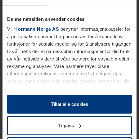
Denne nettsiden anvender cookies
Vi,
Hörmann Norge AS
benytter informasjonskapsler for
å personalisere innhold og annonser, for å kunne tilby
funksjoner for sosiale medier og for å analysere tilgangen
til vår nettside. Vi gir dessuten informasjoner for din bruk
av vår nettside videre til våre partnere for sosiale medier,
reklame og analyser. Våre partnere føyer disse
informasjoner muligens sammen med ytterligere data
som du har klargjort eller samlet innenfor rammen av din
bruk av tjenestene.
Etter loven kan vi lagre informasjonskapsler på din
datamaskin, hvis disse er absolutt nødvendig for drift av
Tillat alle cookies
denne siden. For alle andre typer informasjonskapsler
trenger vi din tillatelse. Du kan når som helst endre eller
Tilpass
tilbakekalle ditt samtykke i forklaringen av
informasjonskapselen på siden
Personvernerklæring
på