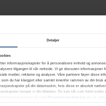
Detaljer
ookies
ter informasjonskapsler for å personalisere innhold og annonser,
alysere tilgangen til vår nettside. Vi gir dessuten informasjoner f
sosiale medier, reklame og analyser. Våre partnere føyer disse i
som du har klargjort eller samlet innenfor rammen av din bruk 
rmasjonskapsler på din datamaskin, hvis disse er absolutt nødvend
onskapsler trenger vi din tillatelse. Du kan når som helst endre ell
nformasjonskapselen på siden
Personvernerklæring
på vår netts