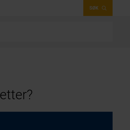
SØK
etter?