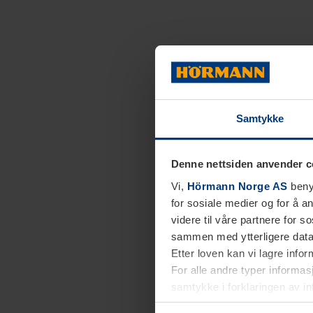
Samtykke
Denne nettsiden anvender c
Vi,
Hörmann Norge AS
benyt
for sosiale medier og for å an
videre til våre partnere for 
sammen med ytterligere data 
Etter loven kan vi lagre info
For alle andre typer informasj
samtykke i forklaringen av i