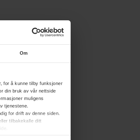
Om
 for å kunne tilby funksjoner
or din bruk av vår nettside
nformasjoner muligens
av tjenestene.
ig for drift av denne siden.
er tilbakekalle ditt
ide.