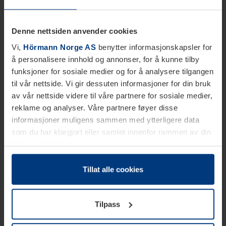
Denne nettsiden anvender cookies
Vi,
Hörmann Norge AS
benytter informasjonskapsler for
å personalisere innhold og annonser, for å kunne tilby
funksjoner for sosiale medier og for å analysere tilgangen
til vår nettside. Vi gir dessuten informasjoner for din bruk
av vår nettside videre til våre partnere for sosiale medier,
reklame og analyser. Våre partnere føyer disse
informasjoner muligens sammen med ytterligere data
som du har klargjort eller samlet innenfor rammen av din
bruk av tjenestene.
Etter loven kan vi lagre informasjonskapsler på din
datamaskin, hvis disse er absolutt nødvendig for drift av
Tillat alle cookies
denne siden. For alle andre typer informasjonskapsler
trenger vi din tillatelse. Du kan når som helst endre eller
Tilpass
tilbakekalle ditt samtykke i forklaringen av
informasjonskapselen på siden
Personvernerklæring
på