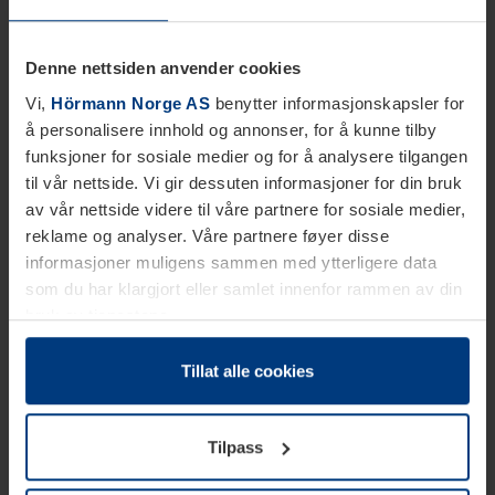
Denne nettsiden anvender cookies
Vi,
Hörmann Norge AS
benytter informasjonskapsler for
å personalisere innhold og annonser, for å kunne tilby
funksjoner for sosiale medier og for å analysere tilgangen
til vår nettside. Vi gir dessuten informasjoner for din bruk
av vår nettside videre til våre partnere for sosiale medier,
reklame og analyser. Våre partnere føyer disse
informasjoner muligens sammen med ytterligere data
som du har klargjort eller samlet innenfor rammen av din
bruk av tjenestene.
Etter loven kan vi lagre informasjonskapsler på din
datamaskin, hvis disse er absolutt nødvendig for drift av
Tillat alle cookies
denne siden. For alle andre typer informasjonskapsler
trenger vi din tillatelse. Du kan når som helst endre eller
Tilpass
tilbakekalle ditt samtykke i forklaringen av
informasjonskapselen på siden
Personvernerklæring
på