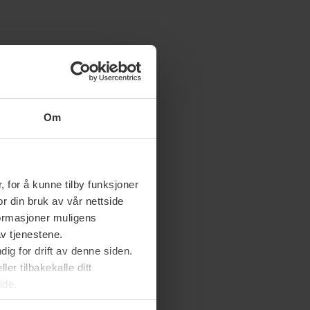
Om
 for å kunne tilby funksjoner
or din bruk av vår nettside
nformasjoner muligens
av tjenestene.
ig for drift av denne siden.
er tilbakekalle ditt
ide.