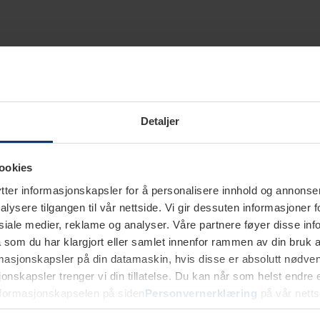
Detaljer
ookies
ter informasjonskapsler for å personalisere innhold og annonser,
alysere tilgangen til vår nettside. Vi gir dessuten informasjoner f
sosiale medier, reklame og analyser. Våre partnere føyer disse i
som du har klargjort eller samlet innenfor rammen av din bruk 
rmasjonskapsler på din datamaskin, hvis disse er absolutt nødvend
onskapsler trenger vi din tillatelse. Du kan når som helst endre ell
nformasjonskapselen på siden
Personvernerklæring
på vår netts