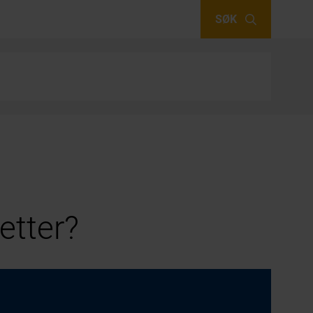
SØK
etter?