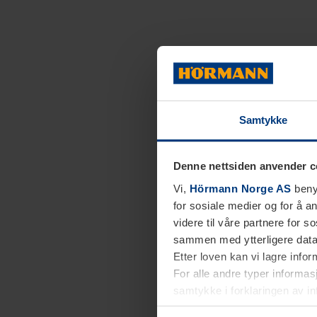
Samtykke
Denne nettsiden anvender c
Vi,
Hörmann Norge AS
benyt
for sosiale medier og for å an
videre til våre partnere for 
sammen med ytterligere data 
Etter loven kan vi lagre info
For alle andre typer informasj
samtykke i forklaringen av i