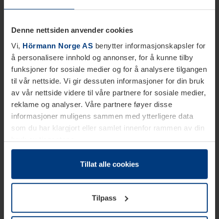
Denne nettsiden anvender cookies
Vi,
Hörmann Norge AS
benytter informasjonskapsler for
å personalisere innhold og annonser, for å kunne tilby
funksjoner for sosiale medier og for å analysere tilgangen
til vår nettside. Vi gir dessuten informasjoner for din bruk
av vår nettside videre til våre partnere for sosiale medier,
reklame og analyser. Våre partnere føyer disse
informasjoner muligens sammen med ytterligere data
som du har klargjort eller samlet innenfor rammen av din
bruk av tjenestene.
Etter loven kan vi lagre informasjonskapsler på din
datamaskin, hvis disse er absolutt nødvendig for drift av
Tillat alle cookies
denne siden. For alle andre typer informasjonskapsler
trenger vi din tillatelse. Du kan når som helst endre eller
Tilpass
tilbakekalle ditt samtykke i forklaringen av
informasjonskapselen på siden
Personvernerklæring
på