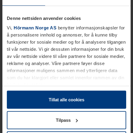
Denne nettsiden anvender cookies
Vi,
Hörmann Norge AS
benytter informasjonskapsler for
å personalisere innhold og annonser, for å kunne tilby
funksjoner for sosiale medier og for å analysere tilgangen
til vår nettside. Vi gir dessuten informasjoner for din bruk
av vår nettside videre til våre partnere for sosiale medier,
reklame og analyser. Våre partnere føyer disse
informasjoner muligens sammen med ytterligere data
som du har klargjort eller samlet innenfor rammen av din
bruk av tjenestene.
Etter loven kan vi lagre informasjonskapsler på din
datamaskin, hvis disse er absolutt nødvendig for drift av
Tillat alle cookies
denne siden. For alle andre typer informasjonskapsler
trenger vi din tillatelse. Du kan når som helst endre eller
Tilpass
tilbakekalle ditt samtykke i forklaringen av
informasjonskapselen på siden
Personvernerklæring
på