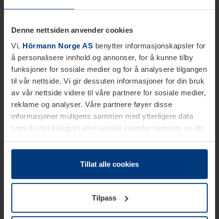
Denne nettsiden anvender cookies
Vi,
Hörmann Norge AS
benytter informasjonskapsler for
å personalisere innhold og annonser, for å kunne tilby
funksjoner for sosiale medier og for å analysere tilgangen
til vår nettside. Vi gir dessuten informasjoner for din bruk
av vår nettside videre til våre partnere for sosiale medier,
reklame og analyser. Våre partnere føyer disse
informasjoner muligens sammen med ytterligere data
som du har klargjort eller samlet innenfor rammen av din
bruk av tjenestene.
Etter loven kan vi lagre informasjonskapsler på din
datamaskin, hvis disse er absolutt nødvendig for drift av
Tillat alle cookies
denne siden. For alle andre typer informasjonskapsler
trenger vi din tillatelse. Du kan når som helst endre eller
Tilpass
tilbakekalle ditt samtykke i forklaringen av
informasjonskapselen på siden
Personvernerklæring
på