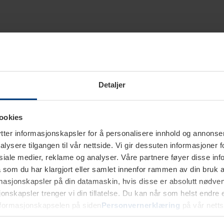
Detaljer
ookies
ter informasjonskapsler for å personalisere innhold og annonser,
alysere tilgangen til vår nettside. Vi gir dessuten informasjoner f
sosiale medier, reklame og analyser. Våre partnere føyer disse i
som du har klargjort eller samlet innenfor rammen av din bruk 
rmasjonskapsler på din datamaskin, hvis disse er absolutt nødvend
onskapsler trenger vi din tillatelse. Du kan når som helst endre ell
nformasjonskapselen på siden
Personvernerklæring
på vår netts