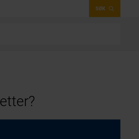
SØK
etter?