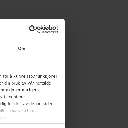
Om
 for å kunne tilby funksjoner
or din bruk av vår nettside
nformasjoner muligens
av tjenestene.
ig for drift av denne siden.
er tilbakekalle ditt
ide.