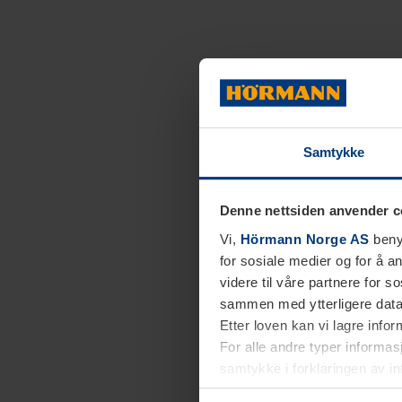
Samtykke
Denne nettsiden anvender c
Vi,
Hörmann Norge AS
benyt
for sosiale medier og for å an
videre til våre partnere for 
sammen med ytterligere data 
Etter loven kan vi lagre info
For alle andre typer informasj
samtykke i forklaringen av i