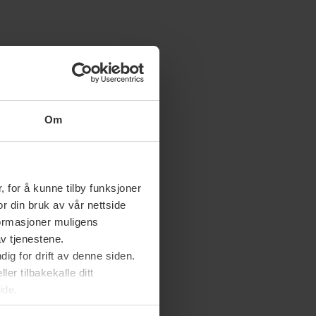
Om
 for å kunne tilby funksjoner
or din bruk av vår nettside
nformasjoner muligens
av tjenestene.
ig for drift av denne siden.
er tilbakekalle ditt
ide.