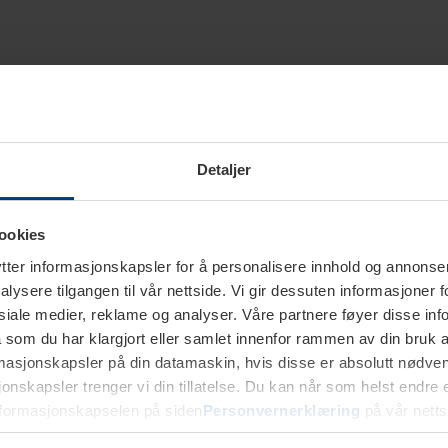
Detaljer
ookies
ter informasjonskapsler for å personalisere innhold og annonser,
alysere tilgangen til vår nettside. Vi gir dessuten informasjoner f
sosiale medier, reklame og analyser. Våre partnere føyer disse i
som du har klargjort eller samlet innenfor rammen av din bruk 
rmasjonskapsler på din datamaskin, hvis disse er absolutt nødvend
onskapsler trenger vi din tillatelse. Du kan når som helst endre ell
nformasjonskapselen på siden
Personvernerklæring
på vår netts