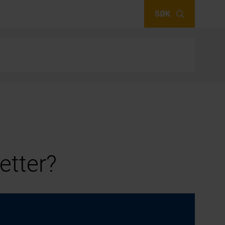
SØK
etter?