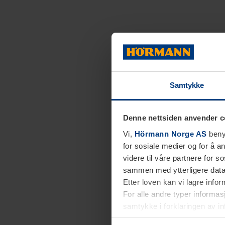
Samtykke
Denne nettsiden anvender c
Vi,
Hörmann Norge AS
benyt
for sosiale medier og for å an
videre til våre partnere for 
sammen med ytterligere data 
Etter loven kan vi lagre info
For alle andre typer informasj
samtykke i forklaringen av i