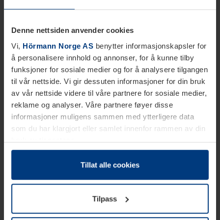
Denne nettsiden anvender cookies
Vi,
Hörmann Norge AS
benytter informasjonskapsler for
å personalisere innhold og annonser, for å kunne tilby
funksjoner for sosiale medier og for å analysere tilgangen
til vår nettside. Vi gir dessuten informasjoner for din bruk
av vår nettside videre til våre partnere for sosiale medier,
reklame og analyser. Våre partnere føyer disse
informasjoner muligens sammen med ytterligere data
som du har klargjort eller samlet innenfor rammen av din
bruk av tjenestene.
Etter loven kan vi lagre informasjonskapsler på din
datamaskin, hvis disse er absolutt nødvendig for drift av
Tillat alle cookies
denne siden. For alle andre typer informasjonskapsler
trenger vi din tillatelse. Du kan når som helst endre eller
Tilpass
tilbakekalle ditt samtykke i forklaringen av
informasjonskapselen på siden
Personvernerklæring
på