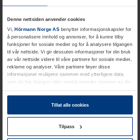
Denne nettsiden anvender cookies
Vi,
Hörmann Norge AS
benytter informasjonskapsler for
å personalisere innhold og annonser, for å kunne tilby
funksjoner for sosiale medier og for å analysere tilgangen
til vår nettside. Vi gir dessuten informasjoner for din bruk
av vår nettside videre til våre partnere for sosiale medier,
reklame og analyser. Våre partnere føyer disse
informasjoner muligens sammen med ytterligere data
som du har klargjort eller samlet innenfor rammen av din
bruk av tjenestene.
Etter loven kan vi lagre informasjonskapsler på din
datamaskin, hvis disse er absolutt nødvendig for drift av
Tillat alle cookies
denne siden. For alle andre typer informasjonskapsler
trenger vi din tillatelse. Du kan når som helst endre eller
Tilpass
tilbakekalle ditt samtykke i forklaringen av
informasjonskapselen på siden
Personvernerklæring
på