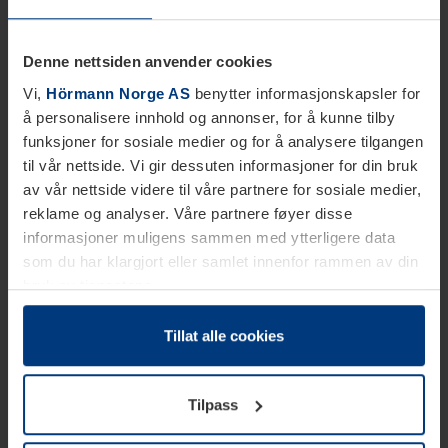
Denne nettsiden anvender cookies
Vi,
Hörmann Norge AS
benytter informasjonskapsler for
å personalisere innhold og annonser, for å kunne tilby
funksjoner for sosiale medier og for å analysere tilgangen
til vår nettside. Vi gir dessuten informasjoner for din bruk
av vår nettside videre til våre partnere for sosiale medier,
reklame og analyser. Våre partnere føyer disse
informasjoner muligens sammen med ytterligere data
som du har klargjort eller samlet innenfor rammen av din
bruk av tjenestene.
Etter loven kan vi lagre informasjonskapsler på din
datamaskin, hvis disse er absolutt nødvendig for drift av
Tillat alle cookies
denne siden. For alle andre typer informasjonskapsler
trenger vi din tillatelse. Du kan når som helst endre eller
Tilpass
tilbakekalle ditt samtykke i forklaringen av
informasjonskapselen på siden
Personvernerklæring
på