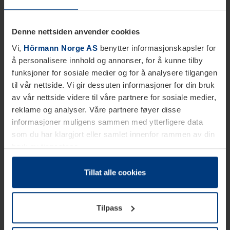
Denne nettsiden anvender cookies
Vi,
Hörmann Norge AS
benytter informasjonskapsler for
å personalisere innhold og annonser, for å kunne tilby
funksjoner for sosiale medier og for å analysere tilgangen
til vår nettside. Vi gir dessuten informasjoner for din bruk
av vår nettside videre til våre partnere for sosiale medier,
reklame og analyser. Våre partnere føyer disse
informasjoner muligens sammen med ytterligere data
som du har klargjort eller samlet innenfor rammen av din
bruk av tjenestene.
Etter loven kan vi lagre informasjonskapsler på din
datamaskin, hvis disse er absolutt nødvendig for drift av
Tillat alle cookies
denne siden. For alle andre typer informasjonskapsler
trenger vi din tillatelse. Du kan når som helst endre eller
Tilpass
tilbakekalle ditt samtykke i forklaringen av
informasjonskapselen på siden
Personvernerklæring
på