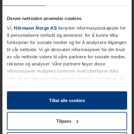
Denne nettsiden anvender cookies
Vi,
Hörmann Norge AS
benytter informasjonskapsler for
å personalisere innhold og annonser, for å kunne tilby
funksjoner for sosiale medier og for å analysere tilgangen
til vår nettside. Vi gir dessuten informasjoner for din bruk
av vår nettside videre til våre partnere for sosiale medier,
reklame og analyser. Våre partnere føyer disse
informasjoner muligens sammen med ytterligere data
som du har klargjort eller samlet innenfor rammen av din
bruk av tjenestene.
Etter loven kan vi lagre informasjonskapsler på din
datamaskin, hvis disse er absolutt nødvendig for drift av
Tillat alle cookies
denne siden. For alle andre typer informasjonskapsler
trenger vi din tillatelse. Du kan når som helst endre eller
Tilpass
tilbakekalle ditt samtykke i forklaringen av
informasjonskapselen på siden
Personvernerklæring
på