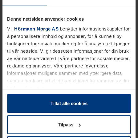
Denne nettsiden anvender cookies
Vi,
Hörmann Norge AS
benytter informasjonskapsler for
å personalisere innhold og annonser, for å kunne tilby
funksjoner for sosiale medier og for å analysere tilgangen
til vår nettside. Vi gir dessuten informasjoner for din bruk
av vår nettside videre til våre partnere for sosiale medier,
reklame og analyser. Våre partnere føyer disse
informasjoner muligens sammen med ytterligere data
som du har klargjort eller samlet innenfor rammen av din
bruk av tjenestene.
Etter loven kan vi lagre informasjonskapsler på din
datamaskin, hvis disse er absolutt nødvendig for drift av
Tillat alle cookies
denne siden. For alle andre typer informasjonskapsler
trenger vi din tillatelse. Du kan når som helst endre eller
Tilpass
tilbakekalle ditt samtykke i forklaringen av
informasjonskapselen på siden
Personvernerklæring
på