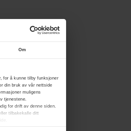
Om
 for å kunne tilby funksjoner
or din bruk av vår nettside
nformasjoner muligens
av tjenestene.
ig for drift av denne siden.
er tilbakekalle ditt
ide.