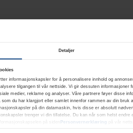
Detaljer
ookies
ter informasjonskapsler for å personalisere innhold og annonser,
alysere tilgangen til vår nettside. Vi gir dessuten informasjoner f
sosiale medier, reklame og analyser. Våre partnere føyer disse i
som du har klargjort eller samlet innenfor rammen av din bruk 
rmasjonskapsler på din datamaskin, hvis disse er absolutt nødvend
onskapsler trenger vi din tillatelse. Du kan når som helst endre ell
nformasjonskapselen på siden
Personvernerklæring
på vår netts