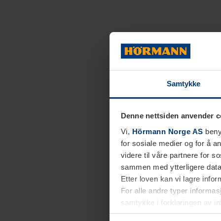
Samtykke
Denne nettsiden anvender c
Vi,
Hörmann Norge AS
benyt
for sosiale medier og for å an
videre til våre partnere for 
sammen med ytterligere data 
Etter loven kan vi lagre info
For alle andre typer informasj
samtykke i forklaringen av i