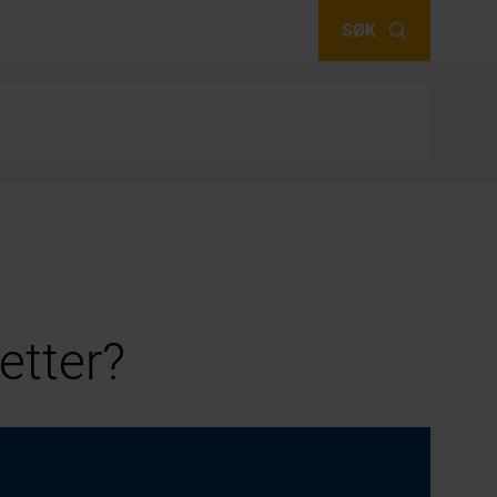
SØK
etter?