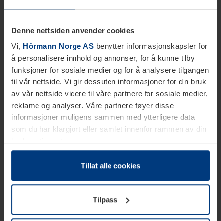
Denne nettsiden anvender cookies
Vi,
Hörmann Norge AS
benytter informasjonskapsler for
å personalisere innhold og annonser, for å kunne tilby
funksjoner for sosiale medier og for å analysere tilgangen
til vår nettside. Vi gir dessuten informasjoner for din bruk
av vår nettside videre til våre partnere for sosiale medier,
reklame og analyser. Våre partnere føyer disse
informasjoner muligens sammen med ytterligere data
som du har klargjort eller samlet innenfor rammen av din
bruk av tjenestene.
Etter loven kan vi lagre informasjonskapsler på din
datamaskin, hvis disse er absolutt nødvendig for drift av
Tillat alle cookies
denne siden. For alle andre typer informasjonskapsler
trenger vi din tillatelse. Du kan når som helst endre eller
Tilpass
tilbakekalle ditt samtykke i forklaringen av
informasjonskapselen på siden
Personvernerklæring
på