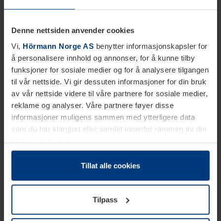
Denne nettsiden anvender cookies
Vi,
Hörmann Norge AS
benytter informasjonskapsler for
å personalisere innhold og annonser, for å kunne tilby
funksjoner for sosiale medier og for å analysere tilgangen
til vår nettside. Vi gir dessuten informasjoner for din bruk
av vår nettside videre til våre partnere for sosiale medier,
reklame og analyser. Våre partnere føyer disse
informasjoner muligens sammen med ytterligere data
som du har klargjort eller samlet innenfor rammen av din
bruk av tjenestene.
Etter loven kan vi lagre informasjonskapsler på din
datamaskin, hvis disse er absolutt nødvendig for drift av
Tillat alle cookies
denne siden. For alle andre typer informasjonskapsler
trenger vi din tillatelse. Du kan når som helst endre eller
Tilpass
tilbakekalle ditt samtykke i forklaringen av
informasjonskapselen på siden
Personvernerklæring
på