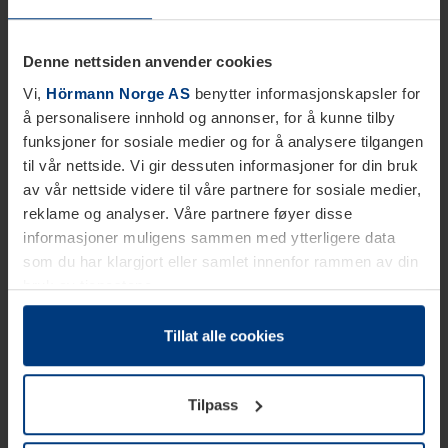
Denne nettsiden anvender cookies
Vi,
Hörmann Norge AS
benytter informasjonskapsler for
å personalisere innhold og annonser, for å kunne tilby
funksjoner for sosiale medier og for å analysere tilgangen
til vår nettside. Vi gir dessuten informasjoner for din bruk
av vår nettside videre til våre partnere for sosiale medier,
reklame og analyser. Våre partnere føyer disse
informasjoner muligens sammen med ytterligere data
som du har klargjort eller samlet innenfor rammen av din
bruk av tjenestene.
Etter loven kan vi lagre informasjonskapsler på din
datamaskin, hvis disse er absolutt nødvendig for drift av
Tillat alle cookies
denne siden. For alle andre typer informasjonskapsler
trenger vi din tillatelse. Du kan når som helst endre eller
Tilpass
tilbakekalle ditt samtykke i forklaringen av
informasjonskapselen på siden
Personvernerklæring
på