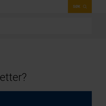
SØK
etter?