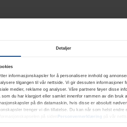
Detaljer
ookies
ter informasjonskapsler for å personalisere innhold og annonser,
alysere tilgangen til vår nettside. Vi gir dessuten informasjoner f
sosiale medier, reklame og analyser. Våre partnere føyer disse i
som du har klargjort eller samlet innenfor rammen av din bruk 
rmasjonskapsler på din datamaskin, hvis disse er absolutt nødvend
onskapsler trenger vi din tillatelse. Du kan når som helst endre ell
nformasjonskapselen på siden
Personvernerklæring
på vår netts