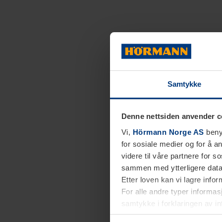
Samtykke
Denne nettsiden anvender c
Vi,
Hörmann Norge AS
benyt
for sosiale medier og for å an
videre til våre partnere for 
sammen med ytterligere data 
Etter loven kan vi lagre info
For alle andre typer informasj
samtykke i forklaringen av i