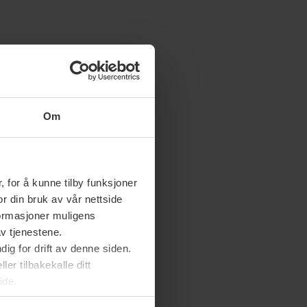
Om
 for å kunne tilby funksjoner
or din bruk av vår nettside
nformasjoner muligens
av tjenestene.
ig for drift av denne siden.
er tilbakekalle ditt
ide.