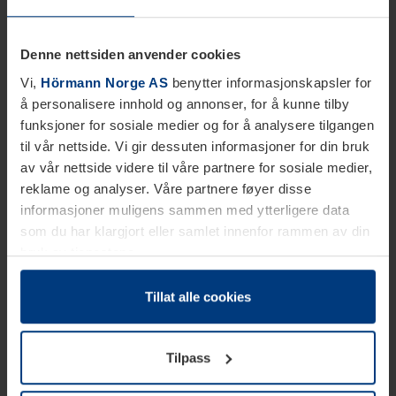
Denne nettsiden anvender cookies
Vi,
Hörmann Norge AS
benytter informasjonskapsler for
å personalisere innhold og annonser, for å kunne tilby
funksjoner for sosiale medier og for å analysere tilgangen
til vår nettside. Vi gir dessuten informasjoner for din bruk
av vår nettside videre til våre partnere for sosiale medier,
reklame og analyser. Våre partnere føyer disse
informasjoner muligens sammen med ytterligere data
som du har klargjort eller samlet innenfor rammen av din
bruk av tjenestene.
Etter loven kan vi lagre informasjonskapsler på din
datamaskin, hvis disse er absolutt nødvendig for drift av
Tillat alle cookies
denne siden. For alle andre typer informasjonskapsler
trenger vi din tillatelse. Du kan når som helst endre eller
Tilpass
tilbakekalle ditt samtykke i forklaringen av
informasjonskapselen på siden
Personvernerklæring
på