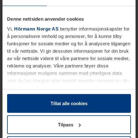
Denne nettsiden anvender cookies
Vi,
Hörmann Norge AS
benytter informasjonskapsler for
å personalisere innhold og annonser, for å kunne tilby
funksjoner for sosiale medier og for å analysere tilgangen
til vår nettside. Vi gir dessuten informasjoner for din bruk
av vår nettside videre til våre partnere for sosiale medier,
reklame og analyser. Våre partnere føyer disse
informasjoner muligens sammen med ytterligere data
som du har klargjort eller samlet innenfor rammen av din
bruk av tjenestene.
Etter loven kan vi lagre informasjonskapsler på din
datamaskin, hvis disse er absolutt nødvendig for drift av
Tillat alle cookies
denne siden. For alle andre typer informasjonskapsler
trenger vi din tillatelse. Du kan når som helst endre eller
Tilpass
tilbakekalle ditt samtykke i forklaringen av
informasjonskapselen på siden
Personvernerklæring
på