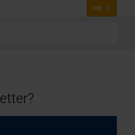
SØK
etter?