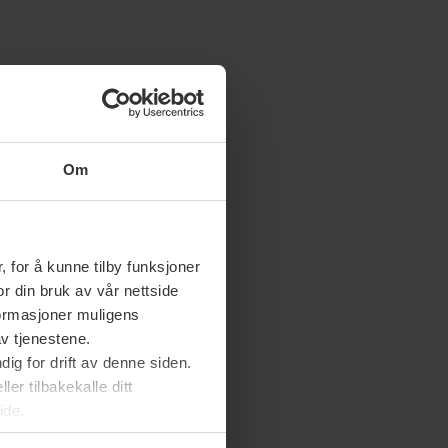
Om
 for å kunne tilby funksjoner
or din bruk av vår nettside
nformasjoner muligens
av tjenestene.
ig for drift av denne siden.
er tilbakekalle ditt
ide.