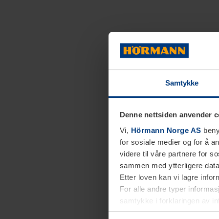
Samtykke
Denne nettsiden anvender c
Vi,
Hörmann Norge AS
benyt
for sosiale medier og for å an
videre til våre partnere for 
sammen med ytterligere data 
Etter loven kan vi lagre info
For alle andre typer informasj
samtykke i forklaringen av i