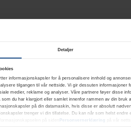
Detaljer
ookies
ter informasjonskapsler for å personalisere innhold og annonser,
alysere tilgangen til vår nettside. Vi gir dessuten informasjoner f
sosiale medier, reklame og analyser. Våre partnere føyer disse i
som du har klargjort eller samlet innenfor rammen av din bruk 
rmasjonskapsler på din datamaskin, hvis disse er absolutt nødvend
onskapsler trenger vi din tillatelse. Du kan når som helst endre ell
nformasjonskapselen på siden
Personvernerklæring
på vår netts