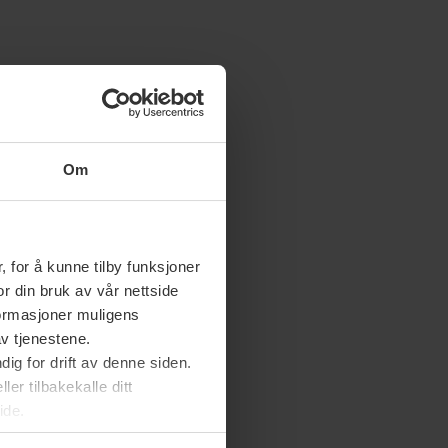
Om
 for å kunne tilby funksjoner
or din bruk av vår nettside
nformasjoner muligens
av tjenestene.
ig for drift av denne siden.
er tilbakekalle ditt
ide.