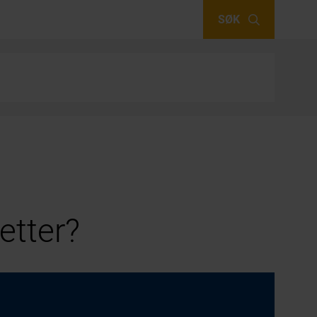
SØK
etter?