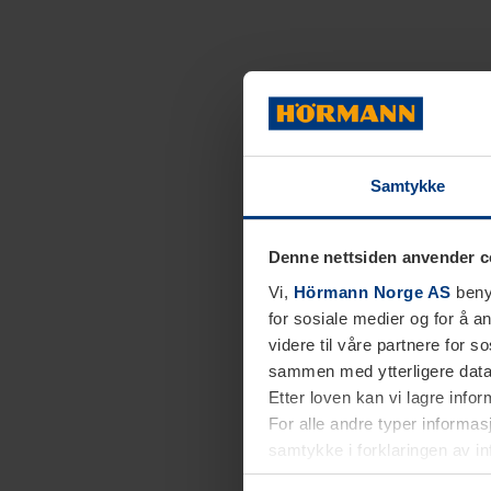
Samtykke
Denne nettsiden anvender c
Vi,
Hörmann Norge AS
benyt
for sosiale medier og for å an
videre til våre partnere for 
sammen med ytterligere data 
Etter loven kan vi lagre info
For alle andre typer informasj
samtykke i forklaringen av i