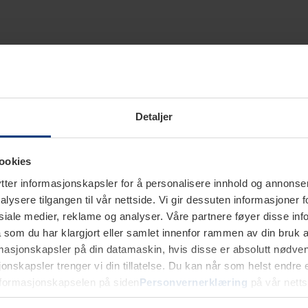
Detaljer
ookies
ter informasjonskapsler for å personalisere innhold og annonser,
alysere tilgangen til vår nettside. Vi gir dessuten informasjoner f
sosiale medier, reklame og analyser. Våre partnere føyer disse i
som du har klargjort eller samlet innenfor rammen av din bruk 
rmasjonskapsler på din datamaskin, hvis disse er absolutt nødvend
onskapsler trenger vi din tillatelse. Du kan når som helst endre ell
nformasjonskapselen på siden
Personvernerklæring
på vår netts