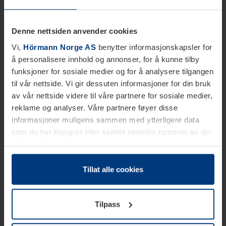
Denne nettsiden anvender cookies
Vi,
Hörmann Norge AS
benytter informasjonskapsler for
å personalisere innhold og annonser, for å kunne tilby
funksjoner for sosiale medier og for å analysere tilgangen
til vår nettside. Vi gir dessuten informasjoner for din bruk
av vår nettside videre til våre partnere for sosiale medier,
reklame og analyser. Våre partnere føyer disse
informasjoner muligens sammen med ytterligere data
som du har klargjort eller samlet innenfor rammen av din
bruk av tjenestene.
Etter loven kan vi lagre informasjonskapsler på din
datamaskin, hvis disse er absolutt nødvendig for drift av
Tillat alle cookies
denne siden. For alle andre typer informasjonskapsler
trenger vi din tillatelse. Du kan når som helst endre eller
Tilpass
tilbakekalle ditt samtykke i forklaringen av
informasjonskapselen på siden
Personvernerklæring
på