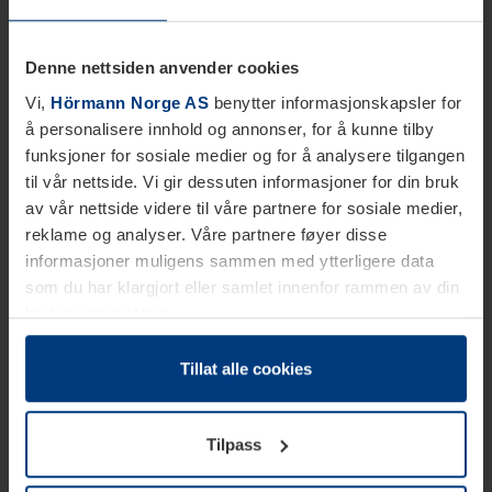
Denne nettsiden anvender cookies
Vi,
Hörmann Norge AS
benytter informasjonskapsler for
å personalisere innhold og annonser, for å kunne tilby
funksjoner for sosiale medier og for å analysere tilgangen
til vår nettside. Vi gir dessuten informasjoner for din bruk
av vår nettside videre til våre partnere for sosiale medier,
reklame og analyser. Våre partnere føyer disse
informasjoner muligens sammen med ytterligere data
som du har klargjort eller samlet innenfor rammen av din
bruk av tjenestene.
Etter loven kan vi lagre informasjonskapsler på din
datamaskin, hvis disse er absolutt nødvendig for drift av
Tillat alle cookies
denne siden. For alle andre typer informasjonskapsler
trenger vi din tillatelse. Du kan når som helst endre eller
Tilpass
tilbakekalle ditt samtykke i forklaringen av
informasjonskapselen på siden
Personvernerklæring
på