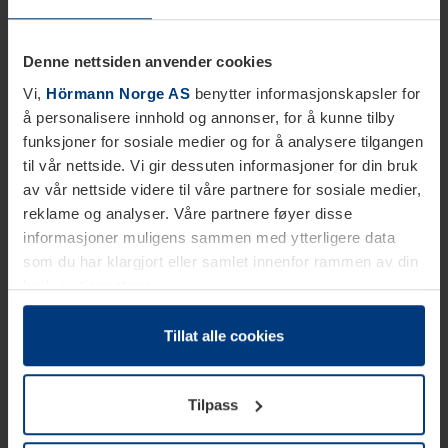
Denne nettsiden anvender cookies
Vi,
Hörmann Norge AS
benytter informasjonskapsler for
å personalisere innhold og annonser, for å kunne tilby
funksjoner for sosiale medier og for å analysere tilgangen
til vår nettside. Vi gir dessuten informasjoner for din bruk
av vår nettside videre til våre partnere for sosiale medier,
reklame og analyser. Våre partnere føyer disse
informasjoner muligens sammen med ytterligere data
som du har klargjort eller samlet innenfor rammen av din
bruk av tjenestene.
Etter loven kan vi lagre informasjonskapsler på din
datamaskin, hvis disse er absolutt nødvendig for drift av
Tillat alle cookies
denne siden. For alle andre typer informasjonskapsler
trenger vi din tillatelse. Du kan når som helst endre eller
Tilpass
tilbakekalle ditt samtykke i forklaringen av
informasjonskapselen på siden
Personvernerklæring
på