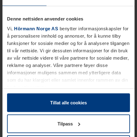
Denne nettsiden anvender cookies
Vi,
Hörmann Norge AS
benytter informasjonskapsler for
å personalisere innhold og annonser, for å kunne tilby
funksjoner for sosiale medier og for å analysere tilgangen
til vår nettside. Vi gir dessuten informasjoner for din bruk
av vår nettside videre til våre partnere for sosiale medier,
reklame og analyser. Våre partnere føyer disse
informasjoner muligens sammen med ytterligere data
som du har klargjort eller samlet innenfor rammen av din
bruk av tjenestene.
Etter loven kan vi lagre informasjonskapsler på din
datamaskin, hvis disse er absolutt nødvendig for drift av
Tillat alle cookies
denne siden. For alle andre typer informasjonskapsler
trenger vi din tillatelse. Du kan når som helst endre eller
Tilpass
tilbakekalle ditt samtykke i forklaringen av
informasjonskapselen på siden
Personvernerklæring
på