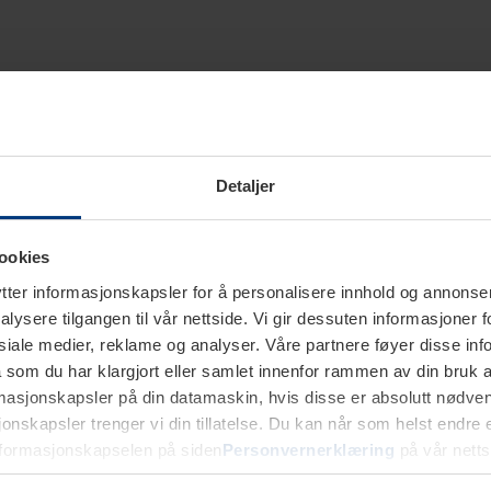
Detaljer
ookies
ter informasjonskapsler for å personalisere innhold og annonser,
alysere tilgangen til vår nettside. Vi gir dessuten informasjoner f
sosiale medier, reklame og analyser. Våre partnere føyer disse i
som du har klargjort eller samlet innenfor rammen av din bruk 
rmasjonskapsler på din datamaskin, hvis disse er absolutt nødvend
onskapsler trenger vi din tillatelse. Du kan når som helst endre ell
nformasjonskapselen på siden
Personvernerklæring
på vår netts