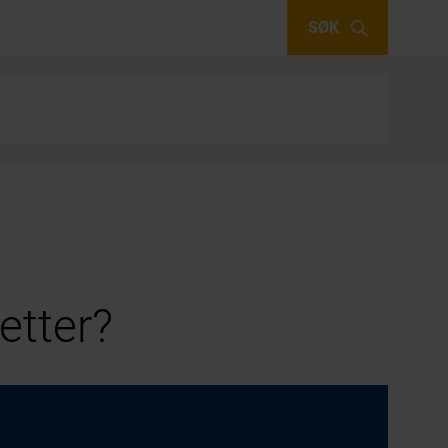
SØK
etter?