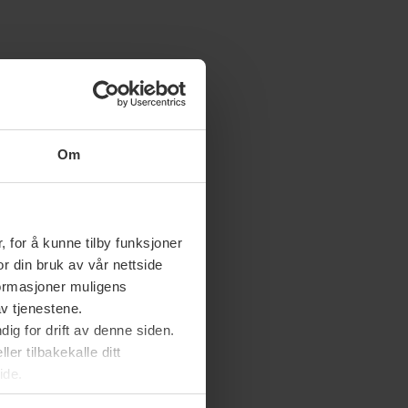
Om
 for å kunne tilby funksjoner
or din bruk av vår nettside
nformasjoner muligens
av tjenestene.
ig for drift av denne siden.
er tilbakekalle ditt
ide.