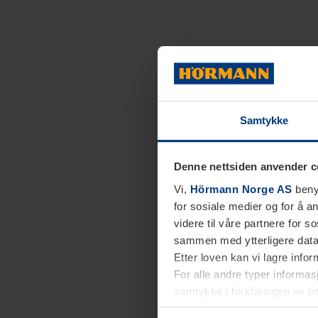
Samtykke
Denne nettsiden anvender c
Vi,
Hörmann Norge AS
benyt
for sosiale medier og for å an
videre til våre partnere for 
sammen med ytterligere data 
Etter loven kan vi lagre info
For alle andre typer informasj
samtykke i forklaringen av i