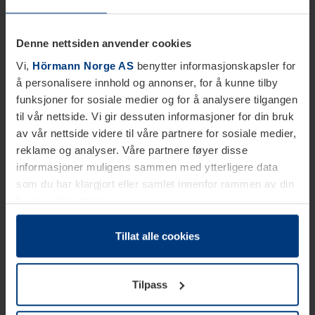
Denne nettsiden anvender cookies
Vi,
Hörmann Norge AS
benytter informasjonskapsler for
å personalisere innhold og annonser, for å kunne tilby
funksjoner for sosiale medier og for å analysere tilgangen
til vår nettside. Vi gir dessuten informasjoner for din bruk
av vår nettside videre til våre partnere for sosiale medier,
reklame og analyser. Våre partnere føyer disse
informasjoner muligens sammen med ytterligere data
som du har klargjort eller samlet innenfor rammen av din
bruk av tjenestene.
Etter loven kan vi lagre informasjonskapsler på din
datamaskin, hvis disse er absolutt nødvendig for drift av
Tillat alle cookies
denne siden. For alle andre typer informasjonskapsler
trenger vi din tillatelse. Du kan når som helst endre eller
Tilpass
tilbakekalle ditt samtykke i forklaringen av
informasjonskapselen på siden
Personvernerklæring
på