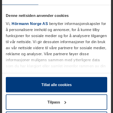
Denne nettsiden anvender cookies
Vi,
Hörmann Norge AS
benytter informasjonskapsler for
å personalisere innhold og annonser, for å kunne tilby
funksjoner for sosiale medier og for å analysere tilgangen
til vår nettside. Vi gir dessuten informasjoner for din bruk
av vår nettside videre til våre partnere for sosiale medier,
reklame og analyser. Våre partnere føyer disse
informasjoner muligens sammen med ytterligere data
som du har klargjort eller samlet innenfor rammen av din
bruk av tjenestene.
Etter loven kan vi lagre informasjonskapsler på din
datamaskin, hvis disse er absolutt nødvendig for drift av
Tillat alle cookies
denne siden. For alle andre typer informasjonskapsler
trenger vi din tillatelse. Du kan når som helst endre eller
Tilpass
tilbakekalle ditt samtykke i forklaringen av
informasjonskapselen på siden
Personvernerklæring
på